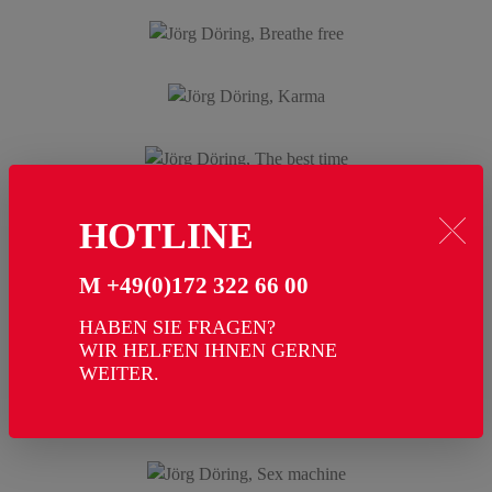
HOTLINE
M +49(0)172 322 66 00
HABEN SIE FRAGEN?
WIR HELFEN IHNEN GERNE
WEITER.